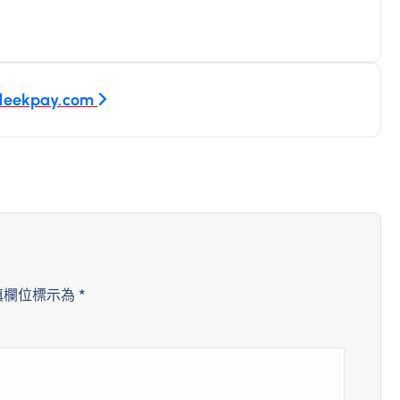
kpay.com
填欄位標示為
*