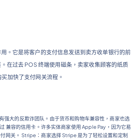
作用。它是将客户的支付信息发送到卖方收单银行的前
。在过去 POS 终端使用磁条，卖家收集顾客的纸质
触式购买加快了支付网关流程。
之一，拥有强大的反欺诈团队。由于货币和购物车兼容性，商家也选
y 付款通过 兼容的信用卡。许多实体商家使用 Apple Pay，因为它易
关。 Stripe：商家选择 Stripe 是为了轻松设置和定制