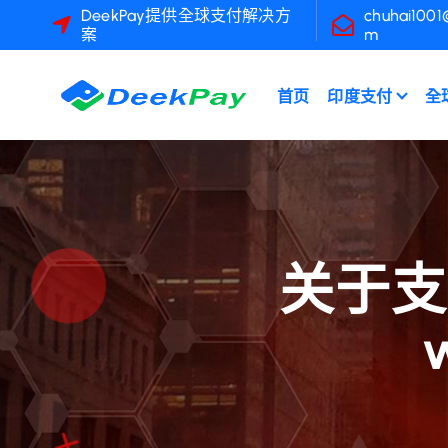
跳
DeekPay提供全球支付解决方
chuhai1001
案
m
至
內
容
首页
印度支付
全
关于支