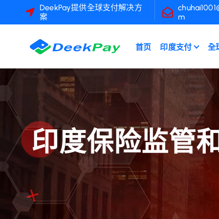
跳
DeekPay提供全球支付解决方
chuhai1001
案
m
至
內
容
首页
印度支付
全
印度保险监管和发展