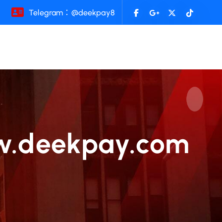
Telegram：@deekpay8
eekpay.com