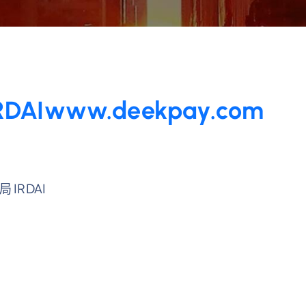
Iwww.deekpay.com
IRDAI