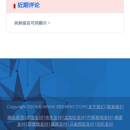
近期评论
尚無留言可供顯示。
Copyright 2004 © WWW.DEEKPAY.COM |
关于我们
|
联系我们
网站首页
|
印度支付
|
中东支付
|
孟加拉支付
|
巴基斯坦支付
|
泰国
支付
|
菲律宾支付
|
越南支付
|
马来西亚支付
|
印尼支付