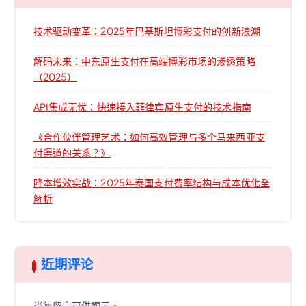
技术驱动变革：2025年巴基斯坦博彩支付的创新浪潮
解码未来：中东原生支付在高端博彩市场的渗透策略
（2025）
API集成无忧：快速接入菲律宾原生支付的技术指南
《合作伙伴管理艺术：如何高效管理与多个马来西亚支
付渠道的关系？》
降本增效实战：2025年泰国支付费率结构与成本优化全
解析
近期评论
尚無留言可供顯示。