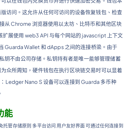
户可以在钱包内兑换货币并进行快速加密交易。钱包本
面版访问。这允许从任何可访问的设备恢复钱包、检查
接从 Chrome 浏览器使用以太坊、比特币和其他区块
用 web3 API 与每个网站的 javascript 上下文
arda Wallet 和 dApps 之间的连接桥梁。由于
据或私钥不由公司存储。私钥持有者是唯一能够管理储蓄
因为众所周知，硬件钱包在执行区块链交易时可以显着
成：Ledger Nano S 设备可以连接到 Guarda 多币种
。
要功能
开源 免托管存储原则 多平台访问 用户友好界面 可通过任何连接到