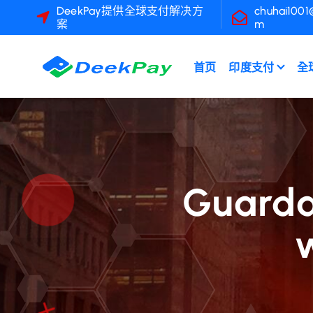
跳
DeekPay提供全球支付解决方
chuhai1001
案
m
至
內
容
首页
印度支付
全
Guar