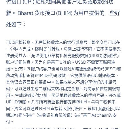
付接口 (UPI) 轻松地向其他客户汇款或收款的功
能。 Bharat 货币接口 (BHIM) 为用户提供的一些好
处如下：
可以轻松转账，无需知道收款人的银行或账号。整个交易可以在
一分钟内完成。 随时即时转账。与网上银行不同，它不需要事先
注册受益人。 允许使用非结构化补充服务数据 (USSD) 访问银行
账户详细信息，因为它是基于 UPI 的。USSD 不需要互联网连
接。 没有 UPI 账户的客户也可以通过印度金融系统代码 (IFSC) 和
移动货币标识符 (MMID) 代码收款。 它提供英语和印地语版本，
其他语言界面正在筹备中。 如果收款人不想分享他们的电话号
码，可以通过生成二维码来转移固定金额。对商家和供应商很有
用。 生成虚拟支付地址。灵活地通过收款人的手机号码、VPA 或
UPI ID 转账。 几乎所有商业银行都支持 BHIM。与电子钱包不
同，资金可以通过 BHIM 直接转入银行账户。 该应用程序还可以
通过扫描“拇指”（生物识别身份验证）进行基于 Aadhaar 的支
付。