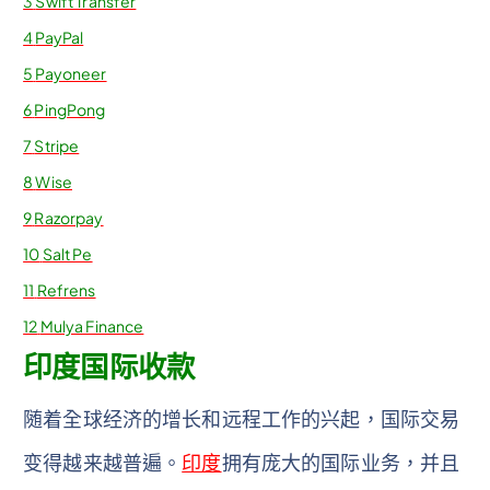
3
Swift Transfer
4
PayPal
5
Payoneer
6
PingPong
7
Stripe
8
Wise
9
Razorpay
10
Salt Pe
11
Refrens
12
Mulya Finance
印度国际收款
随着全球经济的增长和远程工作的兴起，国际交易
变得越来越普遍。
印度
拥有庞大的国际业务，并且