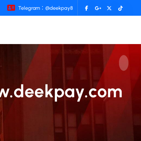
Telegram：@deekpay8
ekpay.com