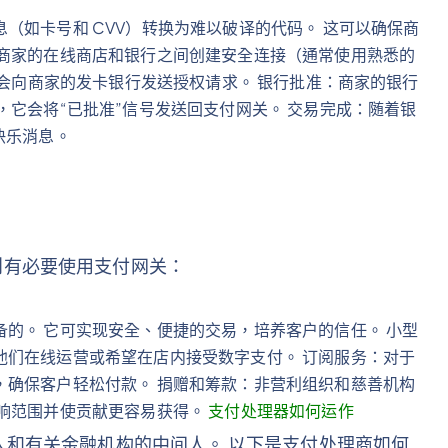
（如卡号和 CVV）转换为难以破译的代码。 这可以确保商
在商家的在线商店和银行之间创建安全连接（通常使用熟悉的
它会向商家的发卡银行发送授权请求。 银行批准：商家的银行
，它会将“已批准”信号发送回支付网关。 交易完成：随着银
快乐消息。
则有必要使用支付网关：
的。 它可实现安全、便捷的交易，培养客户的信任。 小型
他们在线运营或希望在店内接受数字支付。 订阅服务：对于
，确保客户轻松付款。 捐赠和筹款：非营利组织和慈善机构
影响范围并使贡献更容易获得。
支付处理器如何运作
人和有关金融机构的中间人。 以下是支付处理商如何