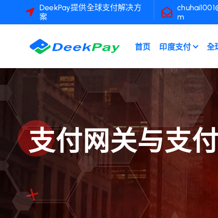
跳
DeekPay提供全球支付解决方
chuhai1001
案
m
至
內
容
首页
印度支付
全
支付网关与支付处