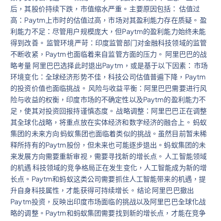
后，其股价持续下跌，市值缩水严重。主要原因包括： 估值过
高：Paytm上市时的估值过高，市场对其盈利能力存在质疑。 盈
利能力不足：尽管用户规模庞大，但Paytm的盈利能力始终未能
得到改善。 监管环境严苛：印度监管部门对金融科技领域的监管
不断收紧，Paytm也面临着来自监管方面的压力。 阿里巴巴的战
略考量 阿里巴巴选择此时退出Paytm，或是基于以下因素： 市场
环境变化：全球经济形势不佳，科技公司估值普遍下降，Paytm
的投资价值也面临挑战。 风险与收益平衡：阿里巴巴需要进行风
险与收益的权衡，印度市场的不确定性以及Paytm的盈利能力不
足，使其对投资回报持谨慎态度。 战略调整：阿里巴巴正在调整
其全球化战略，将重点放在实体经济和数字经济的融合上。 蚂蚁
集团的未来方向 蚂蚁集团也面临着类似的挑战。虽然目前暂未稀
释所持有的Paytm股份，但未来也可能逐步退出。蚂蚁集团的未
来发展方向需要重新审视，需要寻找新的增长点。 人工智能领域
的机遇 科技领域的竞争格局正在发生变化，人工智能成为新的增
长点。Paytm和蚂蚁这类公司需要抓住人工智能带来的机遇，提
升自身科技属性，才能获得可持续增长。 结论 阿里巴巴撤出
Paytm投资，反映出印度市场面临的挑战以及阿里巴巴全球化战
略的调整。Paytm和蚂蚁集团需要找到新的增长点，才能在竞争