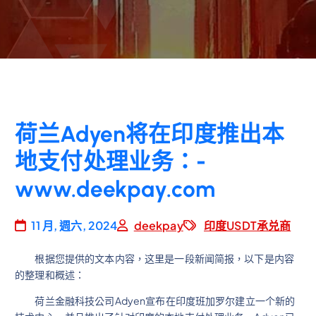
荷兰Adyen将在印度推出本
地支付处理业务：-
www.deekpay.com
11 月, 週六, 2024
deekpay
印度USDT承兑商
根据您提供的文本内容，这里是一段新闻简报，以下是内容
的整理和概述：
荷兰金融科技公司Adyen宣布在印度班加罗尔建立一个新的