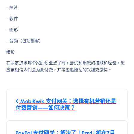
– 照片
– 软件
– 图形
– 音频（包括播客）
结论
在决定追求哪个家庭创业点子时，尝试利用您的技能和经验。您
应该相信人们会为此付费，并考虑追随您的兴趣或激情。
文
MobiKwik 支付网关：选择有机营销还是
章
付费营销——如何决策？
導
PayPal 支付网关：解决了！PayU 将在7月