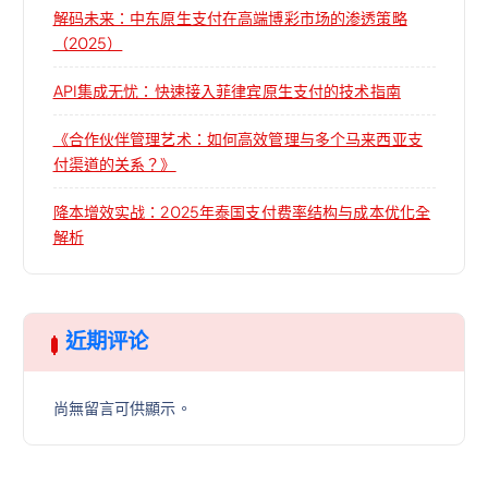
解码未来：中东原生支付在高端博彩市场的渗透策略
（2025）
API集成无忧：快速接入菲律宾原生支付的技术指南
《合作伙伴管理艺术：如何高效管理与多个马来西亚支
付渠道的关系？》
降本增效实战：2025年泰国支付费率结构与成本优化全
解析
近期评论
尚無留言可供顯示。