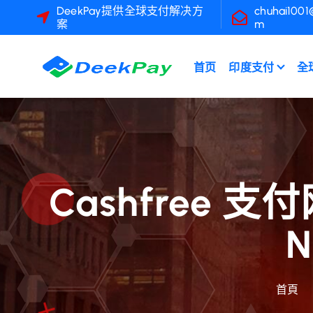
跳
DeekPay提供全球支付解决方
chuhai1001
案
m
至
內
容
首页
印度支付
全
Cashfree
首頁