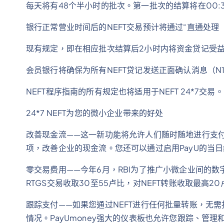
每天将有48个半小时的批次。第一批次的结算将在00:
银行正常营业时间后的NEFT交易预计将通过“直通处理（
现有规定，即在相应批次结算后2小时内将资金贷记受
会员银行将确保为所有NEFT贷记发送正面确认消息（N
NEFT程序指南的所有规定也将适用于NEFT 24*7交易。
24*7 NEFT为您的微小企业带来的好处
改善现金流——这一新功能将允许人们随时随地进行支付
项，改善企业的现金流。您还可以通过启用PayU的当
零交易费用——今年6月，RBI为了推广小微企业间的数字
RTGS交易收取30至55卢比，对NEFT转账收取最高2
跟踪支付——如果您通过NEFT进行任何批量转账，无
情况。PayUmoney强大的仪表板也允许您跟踪、管