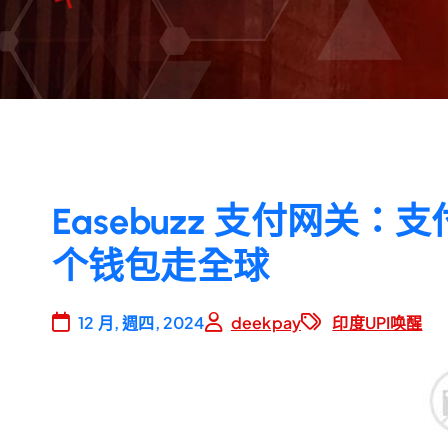
Easebuzz 支付网关
个钱包走全球
12 月, 週四, 2024
deekpay
印度UPI唤醒