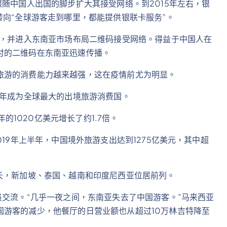
跟随中国人出国的脚步扩大其接受网络。到2015年左右，银
转向“全球游客走到哪里，都能提供银联卡服务”。
务，并进入东南亚市场布局二维码接受网络。得益于中国人在
付的二维码在东南亚迅速传播。
旅游的消费能力越来越强，这在疫情前尤为明显。
多年成为全球最大的出境旅游消费国。
年的1020亿美元增长了约1.7倍。
019年上半年，中国境外旅游支出达到1275亿美元，其中超
长，新加坡、泰国、越南和印度尼西亚位居前列。
员交流。“几乎一夜之间，东南亚失去了中国游客。”马来西亚
国游客的减少，他餐厅的日营业额也从超过10万林吉特降至