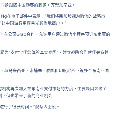
次同步跟随中国游客的脚步，齐聚东南亚。
ne Ng在电子邮件中表示：“我们将新加坡视为微信的战略市
“让中国游客更容易光顾当地商户。”
型叫车公司Grab合作，允许用户通过微信小程序预订东南亚的
题为“支付宝伴您体验真实泰国”，建立战略合作伙伴关系并
推广，与马来西亚、柬埔寨、泰国和印度尼西亚等多个东南亚国
付机构再次加大在东南亚支付市场的力度，主要是因为这个
划，但也带来了新的商业机会。
进行了很长时间。”观察人士说。