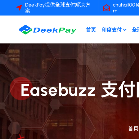
跳
DeekPay提供全球支付解决方
chuhai1001
案
m
至
內
容
首页
印度支付
全
Easebuzz
首頁