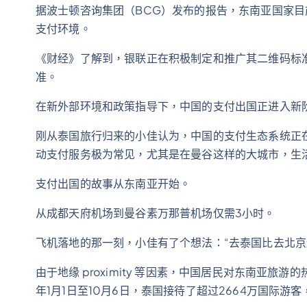
据波士顿咨询集团（BCG）发布的报告，东南亚国家
支付环境。
《财经》了解到，银联正在积极制定和推广其二维码标
准。
在新外部环境和政策指导下，中国的支付出国正进入新
刚从泰国旅行归来的小佳认为，中国的支付生态系统正
动支付服务极为常见，尤其是在曼谷这样的大城市，生
支付出国的故事从东南亚开始。
从成都天府机场到曼谷素万那普机场仅需3小时。
飞机落地的那一刻，小佳有了个想法：“去泰国比去北京
由于地缘 proximity 等因素，中国居民对东南亚旅
年1月1日至10月6日，泰国接待了超过2664万国际游