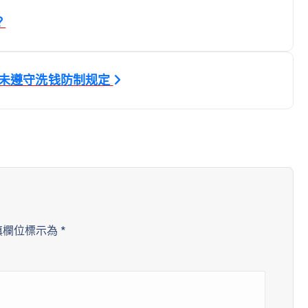
？
元：未遵守洗钱防制规定
填欄位標示為
*