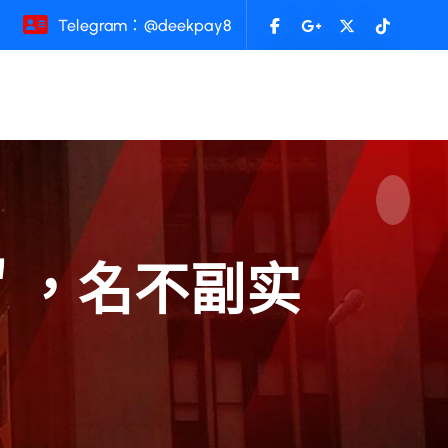
Telegram：@deekpay8
迹＂，名不副实