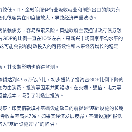
较低。IT、金融等服务行业吸收就业和创造出口的能力有
变化很容易在印度被放大，导致经济严重波动。
度依赖债务，容易积累风险。莫迪政府主要通过政府债券融
GDP的比例一直在10%左右，是新兴市场国家平均水平的
，这可能会影响财政投入的可持续性和未来经济增长的稳定
意，其长期影响也值得监测。
总额达到43.5万亿卢比，初步扭转了投资占GDP比例下降的
变为由消费、投资等因素共同驱动。在交通、通信、电力等
运营成本，吸引了制造业投资。
观察。印度借款填补基础设施缺口的前提是“基础设施的长期
债券收益率高达7%。如果其经济发展疲弱，基础设施回报低
入“基础设施过早”的陷阱。