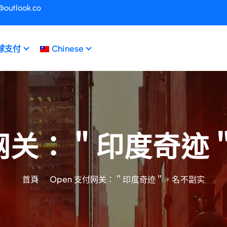
@outlook.co
球支付
Chinese
付网关：＂印度奇
首頁
Open 支付网关：＂印度奇迹＂，名不副实