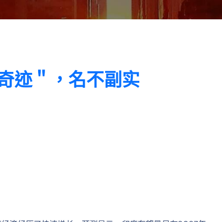
度奇迹＂，名不副实