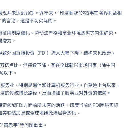
现并未达到预期。近年来，“印度崛起”的叙事在各界利益相
”的言论，这是不切实际的。
地征用制度僵化、劳动法严格和商业环境恶劣等内生约束，
展潜力。
致外国直接投资（FDI）流入大幅下降，结构未见改善。
.79万亿卢比，但持续下降，其在全球新兴市场国家（除中国
8%以下。
是服务业，特别是通信和计算机服务行业。自莫迪上台以来，
印度的传统增长路径，反而增加了服务业对外资的依赖。
定领域FDI方面前所未有的活跃，印度当前的FDI困境实际
如美联储加息或全球地缘政治局势恶化。
“高赤字”等问题重重。