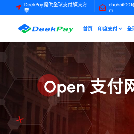
跳
DeekPay提供全球支付解决方
chuhai1001
案
m
至
內
容
首页
印度支付
全
Open 支