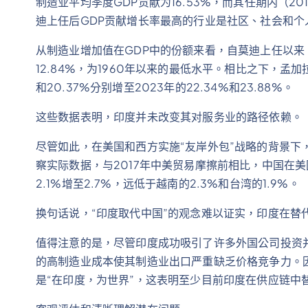
制造业平均季度GDP贡献为16.53%，而其任期内（20
迪上任后GDP贡献增长率最高的行业是社区、社会和个人
从制造业增加值在GDP中的份额来看，自莫迪上任以来
12.84%，为1960年以来的最低水平。相比之下，孟加
和20.37%分别增至2023年的22.34%和23.88%。
这些数据表明，印度并未改变其对服务业的路径依赖。
尽管如此，在美国和西方实施“友岸外包”战略的背景下
察实际数据，与2017年中美贸易摩擦前相比，中国在美
2.1%增至2.7%，远低于越南的2.3%和台湾的1.9%。
换句话说，“印度取代中国”的观念难以证实，印度在替
值得注意的是，尽管印度成功吸引了许多外国公司投资
的高制造业成本使其制造业出口严重缺乏价格竞争力。因
是“在印度，为世界”，这表明至少目前印度在供应链中