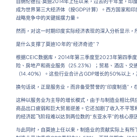
自纳伦德拉·莫迪2014年上任以来，过去的十年里，印
成为世界第三大经济体（按GDP计算）。西方国家和印
战略竞争中的关键摇摆力量。
然而，对这一时期印度实际经济表现的深入分析显示，所
是什么支撑了莫迪10年的“经济奇迹”？
根据CEIC数据库，2014年第三季度至2023年第四
险、房地产和商业服务（25.23%）；贸易、酒店、交
（14.40%）。这些行业合计占GDP增长的50%以上，
换句话说，正是服务业，而非备受赞誉的“印度制造”，
这种以服务业为主导的增长模式，由于与制造业相比供
商品出口疲弱和巨大贸易逆差。它还加剧了收入不平等
的经济起飞阶段难以达到两位数的“东亚水平”的核心原
与此同时，自莫迪上任以来，制造业的贡献实际上有所下