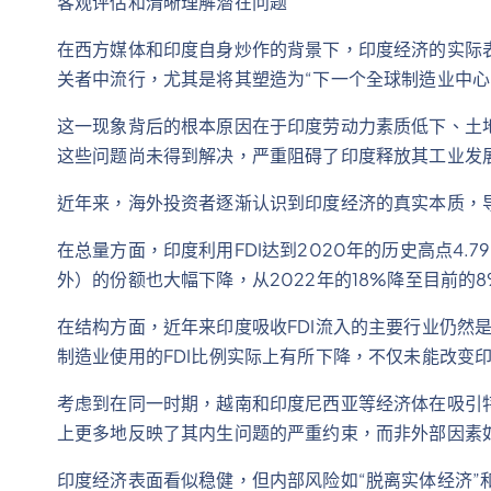
客观评估和清晰理解潜在问题
在西方媒体和印度自身炒作的背景下，印度经济的实际表
关者中流行，尤其是将其塑造为“下一个全球制造业中心
这一现象背后的根本原因在于印度劳动力素质低下、土
这些问题尚未得到解决，严重阻碍了印度释放其工业发
近年来，海外投资者逐渐认识到印度经济的真实本质，导
在总量方面，印度利用FDI达到2020年的历史高点4
外）的份额也大幅下降，从2022年的18%降至目前的
在结构方面，近年来印度吸收FDI流入的主要行业仍然
制造业使用的FDI比例实际上有所下降，不仅未能改变
考虑到在同一时期，越南和印度尼西亚等经济体在吸引特
上更多地反映了其内生问题的严重约束，而非外部因素
印度经济表面看似稳健，但内部风险如“脱离实体经济”和