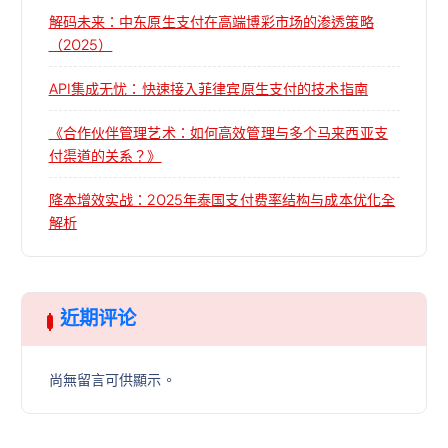
解码未来：中东原生支付在高端博彩市场的渗透策略
（2025）
API集成无忧：快速接入菲律宾原生支付的技术指南
《合作伙伴管理艺术：如何高效管理与多个马来西亚支
付渠道的关系？》
降本增效实战：2025年泰国支付费率结构与成本优化全
解析
近期评论
尚無留言可供顯示。