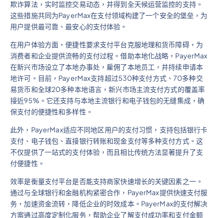
欺诈算法，实时监控交易动态，并得到全天候运营监控的支持。
这些措施共同为PayerMax在支付领域构建了一个安全的堡垒，为
用户提供最可靠、最安心的支付体验。
在用户体验方面，便捷性要求支付平台克服地理和货币障碍，为
消费者和企业提供流畅的支付过程。借助本地化战略，PayerMax
在新兴市场设立了本地办事处，雇佣了本地员工，并持续申请本
地许可。目前，PayerMax支持超过530种支付方式、70多种交
易货币和全球20多种本地语言，新兴市场主流支付方式的覆盖率
接近95%。它还支持与本地主流银行和电子钱包的无缝集成，确
保支付的便捷性和多样性。
此外，PayerMax适应不同地区用户的支付习惯，支持包括银行卡
支付、电子钱包、直接银行转账和现金支付等多种支付方式。这
不仅提供了一站式的支付体验，而且相比传统方法显著提升了支
付便捷性。
效率是衡量支付平台是否能支持商家快速增长的关键因素之一。
通过与全球银行和金融机构紧密合作，PayerMax提供快速支付服
务，加速资金流转，降低企业的时效成本。PayerMax的支付解决
方案通过高度定制化服务，帮助企业了解支付成功率和支付金额