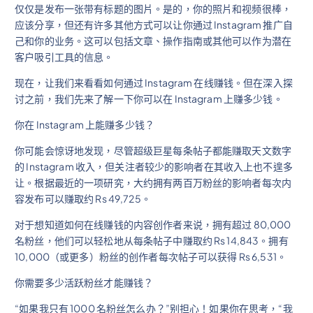
仅仅是发布一张带有标题的图片。是的，你的照片和视频很棒，
应该分享，但还有许多其他方式可以让你通过 Instagram 推广自
己和你的业务。这可以包括文章、操作指南或其他可以作为潜在
客户吸引工具的信息。
现在，让我们来看看如何通过 Instagram 在线赚钱。但在深入探
讨之前，我们先来了解一下你可以在 Instagram 上赚多少钱。
你在 Instagram 上能赚多少钱？
你可能会惊讶地发现，尽管超级巨星每条帖子都能赚取天文数字
的 Instagram 收入，但关注者较少的影响者在其收入上也不遑多
让。根据最近的一项研究，大约拥有两百万粉丝的影响者每次内
容发布可以赚取约 Rs 49,725。
对于想知道如何在线赚钱的内容创作者来说，拥有超过 80,000
名粉丝，他们可以轻松地从每条帖子中赚取约 Rs 14,843。拥有
10,000（或更多）粉丝的创作者每次帖子可以获得 Rs 6,531。
你需要多少活跃粉丝才能赚钱？
“如果我只有 1000 名粉丝怎么办？”别担心！如果你在思考，“我