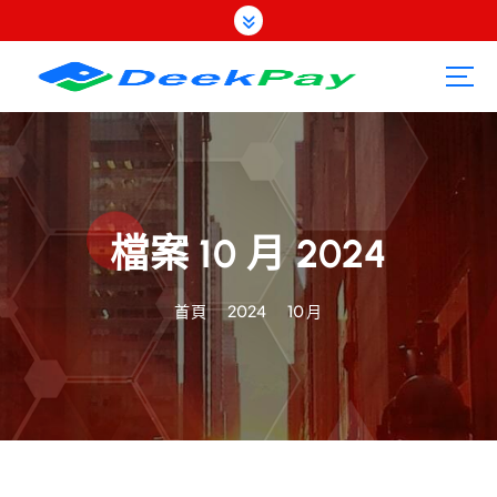
跳
至
內
容
檔案 10 月 2024
首頁
2024
10 月