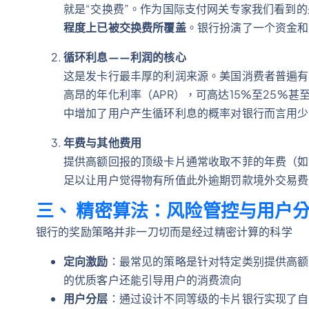
就是“交换费”。作为国际支付网关专家我们看到的
程度上已被交换费所覆盖
。银行扮演了一个资金和
循环利息——利润的核心
这是发卡行最丰厚的利润来源。美国消费者普遍有
高昂的年化利率（APR），可高达15%至25%甚
中增加了用户产生循环利息的概率对银行而言用少
年费与其他费用
提供高额回报的顶级卡片通常收取不菲的年费（如
足以让用户觉得物有所值此外逾期罚款境外交易费
三、 精密算法：风险管控与用户
银行的奖励策略并非一刀切而是经过精密计算的科学
定向激励
：最常见的策略是针对特定类别提供高额
的优质客户还能引导用户的消费流向
用户分层
：通过设计不同等级的卡片银行实现了自