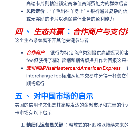
高端卡片则精准锁定高净值高消费能力的群体后者带来的
风险定价
：“羊毛出在羊身上”。银行通过复杂的
或无奖励的卡片以确保整体业务的盈利能力
四
、
生态共赢
：
合作商户与支付
这个生态系统离不开其他关键参与者
合作商户
：银行为特定商户类别提供高额返现将客流导
fee但获得了精准营销和销售额提升作为回报这
支付网络VisaMastercardAmerican Express
：
interchange fee标准从每笔交易中分得
顺畅运行
五
、
对中国市场的启示
美国的信用卡文化是其高度发达的金融市场和完善的个
卡市场有以下启示
精细化运营是关键
：粗放式的补贴难以持续未来