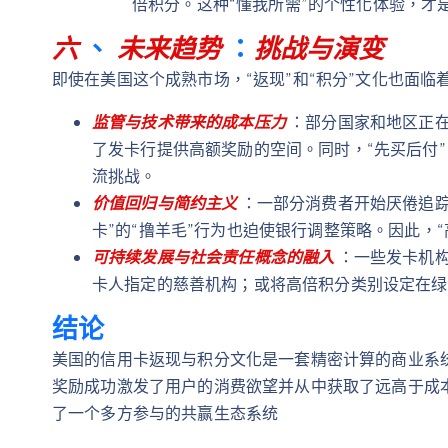
倍积分。这种“懂我所需”的个性化体验，才
六
、
未来趋势
：
挑战与演变
即使在美国这个成熟市场，“返现”和“积分”文化也面临
监管与技术带来的成本压力
：部分国家和地区正在立法
了发卡行提供高额奖励的空间。同时，“先买后付”
流挑战。
价值回归与简约主义
：一部分消费者开始厌倦追踪
卡”的“撸羊毛”行为也迫使银行调整策略。因此，
可持续发展与社会责任概念的融入
：一些发卡机
卡人指定的慈善机构；或将高倍积分类别设定在绿
结论
美国的信用卡返现与积分文化是一套精密计算的商业系
奖励成功激发了用户的消费欲望并从中获取了远高于成
了一个多方参与的共赢生态系统