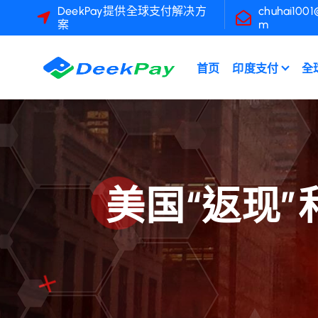
跳
DeekPay提供全球支付解决方
chuhai1001
案
m
至
內
容
首页
印度支付
全
美国“返现”