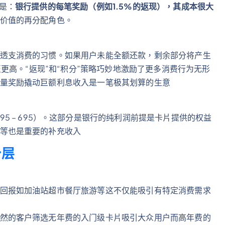
是：
银行提供的每笔奖励（例如1.5%的返现），其成本很大
价值的再分配角色。
透支消费的习惯。如果用户未能全额还款，剩余部分将产生
至更高。“返现”和“积分”策略巧妙地激励了更多消费行为无形
量奖励撬动巨额利息收入是一笔极其划算的生意
95 –
695）。这部分是银行的纯利润前提是卡片提供的权益
等也是重要的补充收入
分层
回报如加油站超市餐厅旅游等这不仅能吸引有特定消费需求
然的客户筛选无年费的入门级卡片吸引大众用户而高年费的