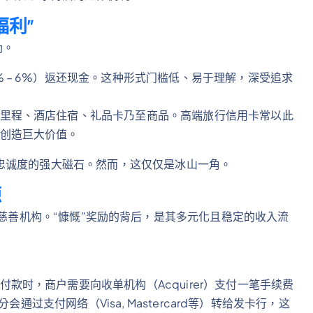
福利”
励。
 – 6%）返还现金。这种形式门槛低、易于理解，深受追求
里程、酒店住宿、礼品卡乃至商品。高端旅行信用卡常以此
创造巨大价值。
忠诚度的强大磁石。然而，这仅仅是冰山一角。
源
iti等）绝非慈善机构。“慷慨”奖励的背后，是其多元化且稳定的收入流
款时，商户需要向收单机构（Acquirer）支付一笔手续费
会通过支付网络（Visa, Mastercard等）转给发卡行，这