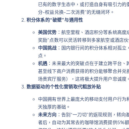
已有的数字生态中，或打造自身有吸引力的垂
分-权益兑换-二次消费”的无缝闭环。
积分体系的“破壁”与通用性
美国优势
：航空里程、酒店积分等系统高度
奖励”点数可以灵活转移到多家航空或酒店伙
中国挑战
：国内银行间的积分体系相对孤立
点。
机遇
：未来最大的突破点在于建立跨平台、
甚至线下商户消费获得的积分能够聚合并兑
场贵宾厅服务），这将极大提升用户忠诚度
数据驱动的个性化营销取代粗放补贴
中国拥有世界上最庞大的移动支付用户行为
天独厚的基础。
未来方向
：告别“一刀切”的返现规则，转向
者后，自动为其常去的咖啡馆消费提供5%