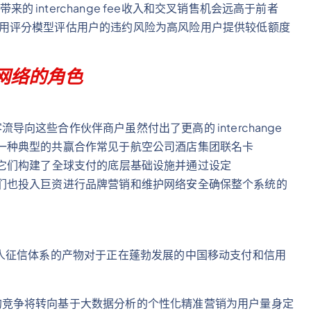
 interchange fee收入和交叉销售机会远高于前者
信用评分模型评估用户的违约风险为高风险用户提供较低额度
网络的角色
向这些合作伙伴商户虽然付出了更高的 interchange
是一种典型的共赢合作常见于航空公司酒店集团联名卡
它们构建了全球支付的底层基础设施并通过设定
一杯羹它们也投入巨资进行品牌营销和维护网络安全确保整个系统的
人征信体系的产物对于正在蓬勃发展的中国移动支付和信用
的竞争将转向基于大数据分析的个性化精准营销为用户量身定