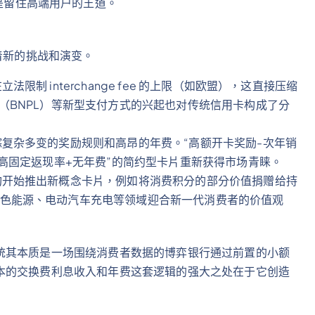
是留住高端用户的王道。
着新的挑战和演变。
限制 interchange fee 的上限（如欧盟），这直接压缩
（BNPL）等新型支付方式的兴起也对传统信用卡构成了分
复杂多变的奖励规则和高昂的年费。“高额开卡奖励-次年销
“高固定返现率+无年费”的简约型卡片重新获得市场青睐。
构开始推出新概念卡片，例如将消费积分的部分价值捐赠给持
色能源、电动汽车充电等领域迎合新一代消费者的价值观
统其本质是一场围绕消费者数据的博弈银行通过前置的小额
本的交换费利息收入和年费这套逻辑的强大之处在于它创造