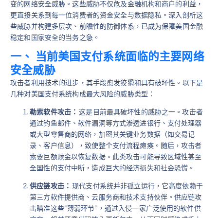
变的网络安全威胁。这些威胁不仅危及金融机构和商户的利益，
更直接关系到每一位消费者的资金安全与数据隐私。深入剖析这
些威胁并构建多层次、前瞻性的防御体系，已成为保障美国金融
稳定和国家安全的当务之急。
一、 当前美国支付系统面临的主要网络
安全威胁
攻击者利用技术的进步，其手段愈发狡猾和具有破坏性。以下是
几种对美国支付系统构成最大风险的威胁类型：
勒索软件攻击：
这是目前最具破坏性的威胁之一。攻击者
通过钓鱼邮件、软件漏洞等方式渗透进银行、支付处理器
或大型零售商的网络，加密其关键业务数据（如交易记
录、客户信息），致使整个支付流程瘫痪。随后，攻击者
索要巨额赎金以恢复数据。此类攻击可能导致区域性甚至
全国性的支付中断，造成巨大的经济损失和社会恐慌。
供应链攻击：
现代支付系统并非孤立运行，它高度依赖于
第三方软件提供商、云服务商和技术支持伙伴。供应链攻
击瞄准这些“薄弱环节”，通过入侵一家广泛使用的软件供