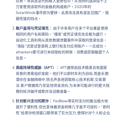
应商，将其恶意代码植入更新包中，从而同时感染成千上
万家使用该软件的金融机构或商户。2020年的
SolarWinds事件即为警钟，此类攻击具有波及范围广、隐
蔽性强的特点。
账户盗用与凭证填充：
由于许多用户在多个平台重复使用
相同的用户名和密码，“撞库”或凭证填充攻击极为盛行。
自动化工具利用从其他数据泄露事件中获取的登录信息，
“海投”式尝试登录网上银行和支付应用账户。一旦成功，
attackers便可进行未经授权的转账、消费或窃取敏感个人
信息。
高级持续性威胁（APT）：
APT通常由技术精湛且有国家
背景的黑客组织发起。他们不以即时牟利为目标,而是长期
潜伏在金融网络中,悄无声息地窃取核心技术机密,交易算
法,客户数据库乃至监控资金流向,为未来可能进行的更大规
模的经济破坏或欺诈活动做准备。
针对新兴支付的欺诈：
FedNow等实时支付的推出极大地
提升了便利性,但也意味着资金转移几乎是不可逆的。“即时
性”给欺诈检测窗口期带来了巨大压力,使得针对个人和企业