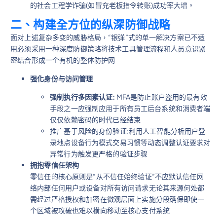
的社会工程学诈骗(如冒充老板指令转账)成功率大增。
二、构建全方位的纵深防御战略
面对上述复杂多变的威胁格局，“银弹”式的单一解决方案已不适
用必须采用一种深度防御策略将技术工具管理流程和人员意识紧
密结合形成一个有机的整体防护网
强化身份与访问管理
强制执行多因素认证:
MFA是防止账户盗用的最有效
手段之一应强制应用于所有员工后台系统和消费者端
仅仅依赖密码的时代已经结束
推广基于风险的身份验证:利用人工智能分析用户登
录地点设备行为模式交易习惯等动态调整认证要求对
异常行为触发更严格的验证步骤
拥抱零信任架构
零信任的核心原则是“从不信任始终验证”不应默认信任网
络内部任何用户或设备对所有访问请求无论其来源何处都
需经过严格授权和加密在微观层面上实施分段确保即使一
个区域被攻破也难以横向移动至核心支付系统