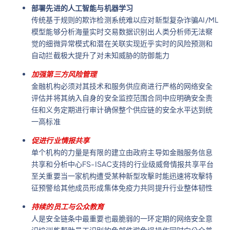
部署先进的人工智能与机器学习
传统基于规则的欺诈检测系统难以应对新型复杂诈骗AI/ML
模型能够分析海量实时交易数据识别出人类分析师无法察
觉的细微异常模式和潜在关联实现近乎实时的风险预测和
自动拦截极大提升了对未知威胁的防御能力
加强第三方风险管理
金融机构必须对其技术和服务供应商进行严格的网络安全
评估并将其纳入自身的安全监控范围合同中应明确安全责
任和义务定期进行审计确保整个供应链的安全水平达到统
一高标准
促进行业情报共享
单个机构的力量是有限的建立由政府主导如金融服务信息
共享和分析中心FS-ISAC支持的行业级威脅情报共享平台
至关重要当一家机构遭受某种新型攻擊时能迅速将攻擊特
征预警给其他成员形成集体免疫力共同提升行业整体韧性
持续的员工与公众教育
人是安全链条中最重要也最脆弱的一环定期的网络安全意
识培训能帮助员工识别钓鱼邮件避免误操作同时向公众普