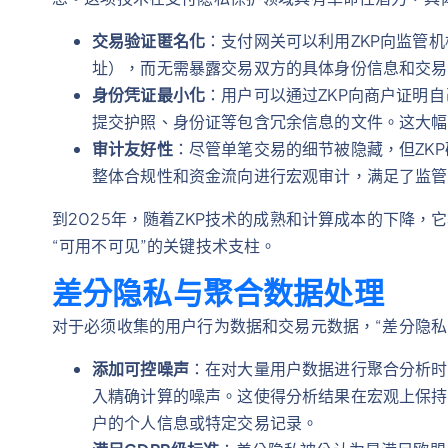
交易验证匿名化
：支付网关可以利用ZKP向监管
址），而无需暴露交易双方的具体身份信息和交易
身份凭证最小化
：用户可以通过ZKP向商户证明
提交护照、身份证等包含冗余信息的文件。这大幅
审计友好性
：尽管单笔交易的细节被隐藏，但ZK
整体合规性和资金流向进行宏观审计，满足了监管
到2025年，随着ZKP技术的成熟和计算成本的下降
“可用不可见”的关键技术支柱。
差分隐私与聚合数据处理
对于必须收集的用户行为数据和交易元数据，“差分隐私”（Dif
添加可控噪声
：在对大量用户数据进行聚合分析时
入精确计算的噪声。这使得分析结果在宏观上保持
户的个人信息或特定交易记录。