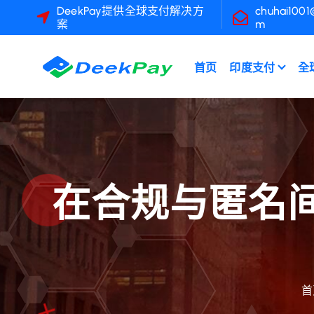
跳
DeekPay提供全球支付解决方
chuhai1001
案
m
至
內
容
首页
印度支付
全
在合规与匿名间
首