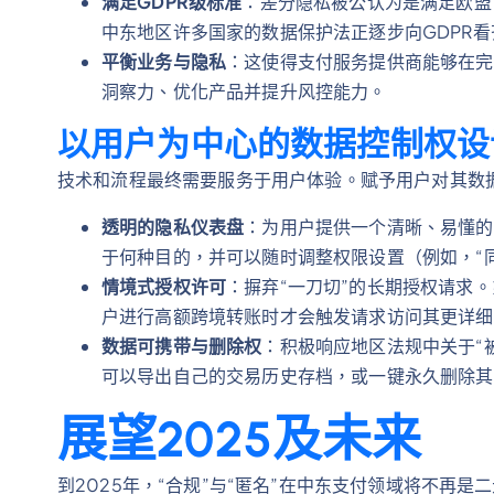
满足GDPR级标准
：差分隐私被公认为是满足欧盟
中东地区许多国家的数据保护法正逐步向GDPR
平衡业务与隐私
：这使得支付服务提供商能够在完
洞察力、优化产品并提升风控能力。
以用户为中心的数据控制权设
技术和流程最终需要服务于用户体验。赋予用户对其数
透明的隐私仪表盘
：为用户提供一个清晰、易懂的
于何种目的，并可以随时调整权限设置（例如，“
情境式授权许可
：摒弃“一刀切”的长期授权请求
户进行高额跨境转账时才会触发请求访问其更详细
数据可携带与删除权
：积极响应地区法规中关于“
可以导出自己的交易历史存档，或一键永久删除其
展望2025及未来
到2025年，“合规”与“匿名”在中东支付领域将不再是二