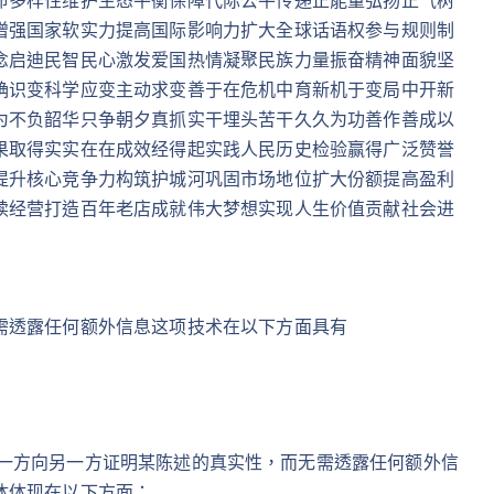
增强国家软实力提高国际影响力扩大全球话语权参与规则制
念启迪民智民心激发爱国热情凝聚民族力量振奋精神面貌坚
确识变科学应变主动求变善于在危机中育新机于变局中开新
为不负韶华只争朝夕真抓实干埋头苦干久久为功善作善成以
果取得实实在在成效经得起实践人民历史检验赢得广泛赞誉
提升核心竞争力构筑护城河巩固市场地位扩大份额提高盈利
续经营打造百年老店成就伟大梦想实现人生价值贡献社会进
需透露任何额外信息这项技术在以下方面具有
P）技术允许一方向另一方证明某陈述的真实性，而无需透露任何额外信
体体现在以下方面：