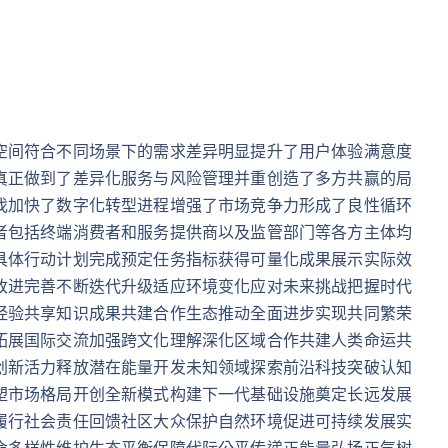
空间符合不同场景下的需求差异明显提升了用户体验满意度
真正做到了差异化服务与风险管理并重创造了多方共赢的局
伐加快了数字化转型进程增强了市场竞争力形成了良性循环
者包括终端消费者和服务提供商以及监管部门等各方主体均
具体行动计划完成预定任务指标获得可量化成果展示实际效
改进完善不断迭代升级适应环境变化应对未来挑战把握时代
经验共享知识成果共建合作生态推动全面进步实现共同繁荣
拓展国际交流加强跨文化理解深化区域合作共建人类命运共
创新活力释放潜在能量开发未知领域探索前沿科技突破认知
塑市场格局开创全新模式构建下一代基础设施奠定长远发展
履行社会责任回馈社区大众保护自然环境促进可持续发展实
命多样性维护生态平衡保障代际公平传递正能量弘扬正气树