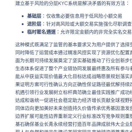
建立基于风险的分层KYC系统是解决矛盾的有效方法：
基础层
：仅收集必要信息用于低风险小额交易
进阶层
：针对高风险或大额交易实施强化尽职调查
临时匿名通道
：允许限定金额内的非完全实名交易
这种模式既满足了监管的基本要求又为用户提供了选择
同时降低了运营成本通过精准风控实现了资源优化配置
面为长期可持续发展奠定了坚实基础推动了行业创新步
生态体系促进了整个产业链协同发展最终惠及所有参与
能从中获益实现价值最大化目标达成战略愿景规划落实
果证明方案可行性确认方向正确性保证路径最优解持续
机遇引领行业发展树立标杆典范确立最佳实践推广成功
达成和谐统一促进社会稳定助力经济增长贡献全球视野
同体迈向更加美好未来创造持久价值传承优秀基因激发
边界扩展可能性边界重新定义行业标准改写竞争规则重
基石确保基业长青永续经营打造百年品牌成就伟大企业
现人与自然和谐共生建设美丽家园共享地球资源尊重生