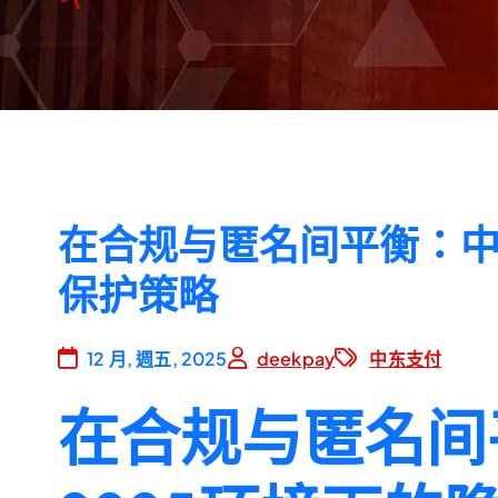
在合规与匿名间平衡：中
保护策略
12 月, 週五, 2025
deekpay
中东支付
在合规与匿名间