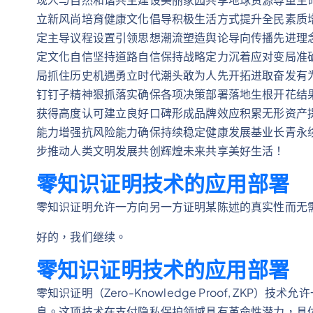
立新风尚培育健康文化倡导积极生活方式提升全民素质
定主导议程设置引领思想潮流塑造舆论导向传播先进理
定文化自信坚持道路自信保持战略定力沉着应对变局准
局抓住历史机遇勇立时代潮头敢为人先开拓进取奋发有
钉钉子精神狠抓落实确保各项决策部署落地生根开花结
获得高度认可建立良好口碑形成品牌效应积累无形资产
能力增强抗风险能力确保持续稳定健康发展基业长青永
步推动人类文明发展共创辉煌未来共享美好生活！
零知识证明技术的应用部署
零知识证明允许一方向另一方证明某陈述的真实性而无
好的，我们继续。
零知识证明技术的应用部署
零知识证明（Zero-Knowledge Proof, ZK
息。这项技术在支付隐私保护领域具有革命性潜力，具