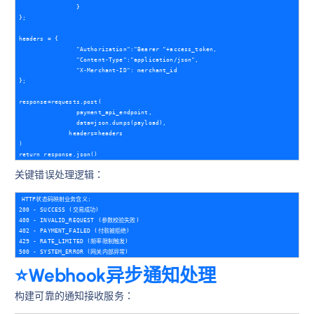
                }            

};            	

headers = {

                "Authorization":"Bearer "+access_token,

                "Content-Type":"application/json",

                "X-Merchant-ID": merchant_id           

};            	

response=requests.post(

                payment_api_endpoint,

                data=json.dumps(payload),

              headers=headers            

)            

关键错误处理逻辑：
HTTP状态码映射业务含义:

200 - SUCCESS (交易成功)

400 - INVALID_REQUEST (参数校验失败) 

402 - PAYMENT_FAILED (付款被拒绝)

429 - RATE_LIMITED (频率限制触发)

⭐️Webhook异步通知处理
构建可靠的通知接收服务：