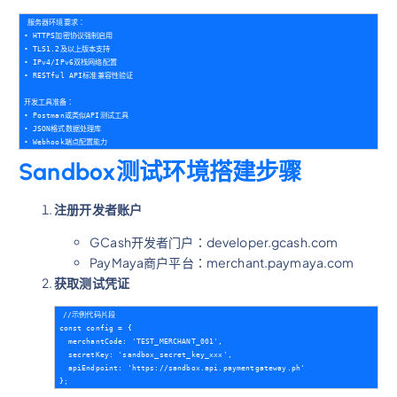
服务器环境要求：

• HTTPS加密协议强制启用

• TLS1.2及以上版本支持  

• IPv4/IPv6双栈网络配置  

• RESTful API标准兼容性验证  

开发工具准备：

• Postman或类似API测试工具 

• JSON格式数据处理库 

Sandbox测试环境搭建步骤
注册开发者账户
GCash开发者门户：developer.gcash.com
PayMaya商户平台：merchant.paymaya.com
获取测试凭证
//示例代码片段   

const config = {     

  merchantCode: 'TEST_MERCHANT_001',     

  secretKey: 'sandbox_secret_key_xxx',     

  apiEndpoint: 'https://sandbox.api.paymentgateway.ph'   
