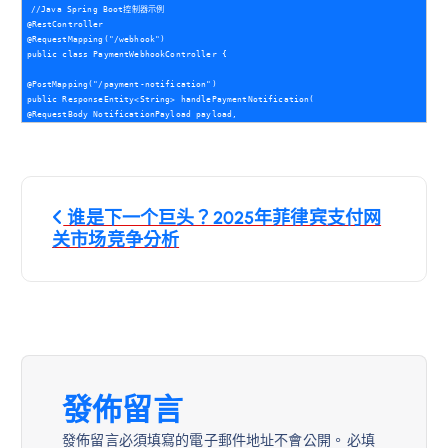
//Java Spring Boot控制器示例       

@RestController       

@RequestMapping("/webhook")       

public class PaymentWebhookController {           

@PostMapping("/payment-notification")           

public ResponseEntity<String> handlePaymentNotification(               			

文
谁是下一个巨头？2025年菲律宾支付网
章
关市场竞争分析
導
覽
發佈留言
發佈留言必須填寫的電子郵件地址不會公開。
必填