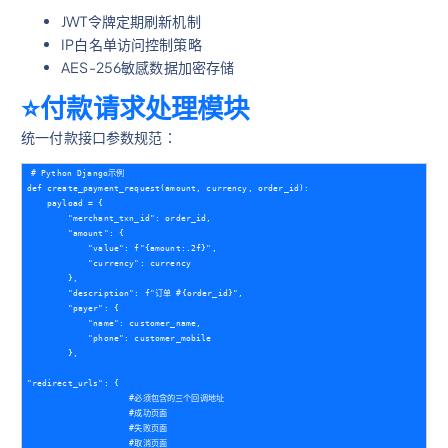
JWT令牌定期刷新机制
IP白名单访问控制策略
AES-256敏感数据加密存储
⭐️付款请求处理模块
统一付款接口参数规范：
# Python Django示例        

def create_payment_request(amount, currency, order_id):            

    payload = {                

        "merchant_txn_id": order_id,                

        "amount": {                    

            "value": f"{amount:.2f}",                    

            "currency": currency                

        },                

        "description": f"订单 #{order_id}",                

        "payer": {                    

            "name": customer_name,                    

            "phone": customer_mobile                 

        },               

"redirect_urls": {

                    #必须包含的三个回调地址                    	

                    #成功页面                    	

                    #失败页面                    	

                    #取消页面                		
