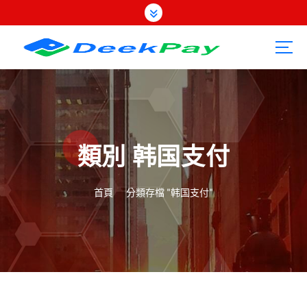
跳
至
內
容
類別 韩国支付
首頁
分類存檔 "韩国支付"