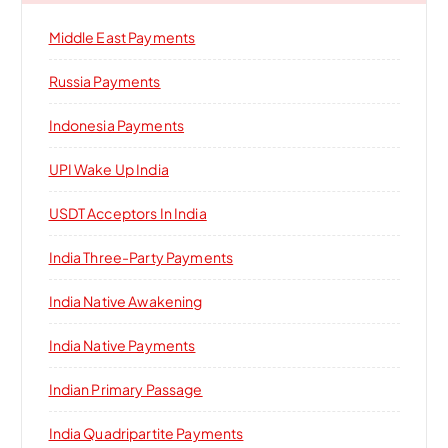
Middle East Payments
Russia Payments
Indonesia Payments
UPI Wake Up India
USDT Acceptors In India
India Three-Party Payments
India Native Awakening
India Native Payments
Indian Primary Passage
India Quadripartite Payments