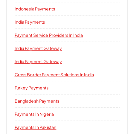
Indonesia Payments
India Payments
Payment Service Providers In India
India Payment Gateway
India Payment Gateway
Cross Border Payment Solutions In India
Turkey Payments
Bangladesh Payments
Payments In Nigeria
Payments In Pakistan