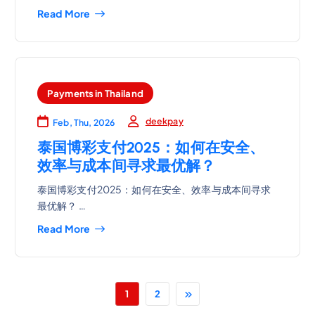
Read More
Payments in Thailand
deekpay
Feb, Thu, 2026
泰国博彩支付2025：如何在安全、
效率与成本间寻求最优解？
泰国博彩支付2025：如何在安全、效率与成本间寻求
最优解？ …
Read More
1
2