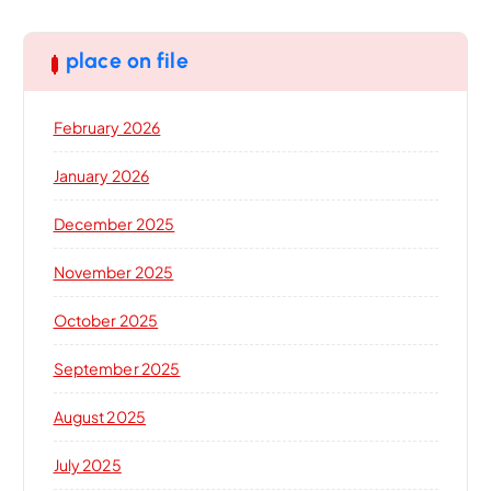
place on file
February 2026
January 2026
December 2025
November 2025
October 2025
September 2025
August 2025
July 2025