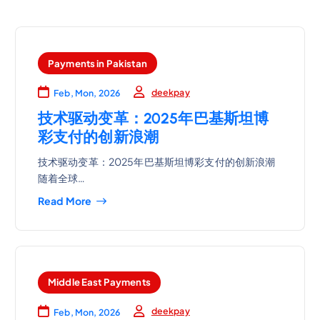
Payments in Pakistan
deekpay
Feb, Mon, 2026
技术驱动变革：2025年巴基斯坦博
彩支付的创新浪潮
技术驱动变革：2025年巴基斯坦博彩支付的创新浪潮
随着全球…
Read More
Middle East Payments
deekpay
Feb, Mon, 2026