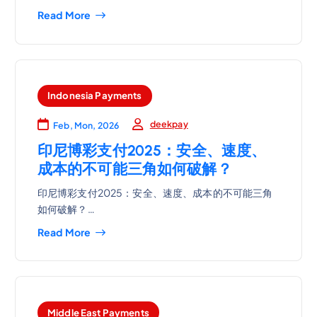
Read More
Indonesia Payments
deekpay
Feb, Mon, 2026
印尼博彩支付2025：安全、速度、
成本的不可能三角如何破解？
印尼博彩支付2025：安全、速度、成本的不可能三角
如何破解？…
Read More
Middle East Payments