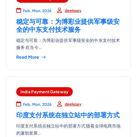
deekpay
Feb, Mon, 2026
稳定与可靠：为博彩业提供军事级安
全的中东支付技术服务
稳定与可靠：为博彩业提供军事级安全的中东支付技术
服务 在当今…
Read More
India Payment Gateway
deekpay
Feb, Mon, 2026
印度支付系统在独立站中的部署方式
印度支付系统在独立站中的部署方式 随着全球电商市场
的蓬勃发展…