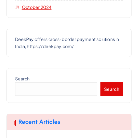
October 2024
DeekPay offers cross-border payment solutions in
India, https://deekpay.com/
Search
Search
Recent Articles