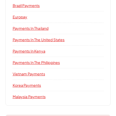
Brazil Payments
Europay
Payments In Thailand
Payments In The United States
Payments In Kenya
Payments In The Philippines
Vietnam Payments
Korea Payments
Malaysia Payments