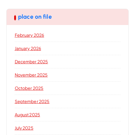
place on file
February 2026
January 2026
December 2025
November 2025
October 2025
September 2025
August 2025
July 2025