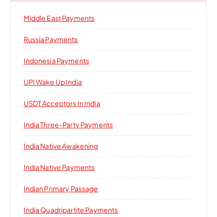
Middle East Payments
Russia Payments
Indonesia Payments
UPI Wake Up India
USDT Acceptors In India
India Three-Party Payments
India Native Awakening
India Native Payments
Indian Primary Passage
India Quadripartite Payments