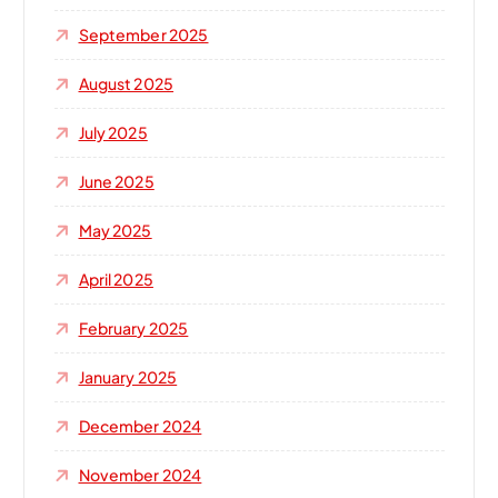
September 2025
August 2025
July 2025
June 2025
May 2025
April 2025
February 2025
January 2025
December 2024
November 2024