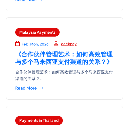
Malaysia Payments
deekpay
Feb, Mon, 2026
《合作伙伴管理艺术：如何高效管理
与多个马来西亚支付渠道的关系？》
合作伙伴管理艺术：如何高效管理与多个马来西亚支付
渠道的关系？…
Read More
Payments in Thailand