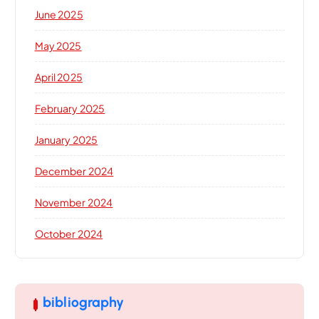
June 2025
May 2025
April 2025
February 2025
January 2025
December 2024
November 2024
October 2024
bibliography