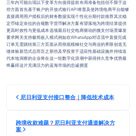
三年内可能出现以下变革方向值得提前布局准备包括但不限于这
些方面首先基于账户的开放式银行API将普及使跨境电商平台能够
直接调用用户授权后的财务数据实现个性化分期付款推荐其次稳
定币锚定奈拉的合规数字货币解决方案有望落地为跨境结算提供
更高时效性与更低成本选项最后社交电商驱动的微支付场景爆发
要求网关支持极简嵌入模式例如在WhatsApp对话流中直接完成
订单无需跳转第三方页面从而彻底模糊社交与商业的界限创造无
缝体验新范式总而言之那些及早投资于适应性基础设施并持续迭
代本地洞察的企业将在这一轮数字化浪潮中获得持久竞争优势最
终赢得这片充满活力的蓝海市场的忠诚拥趸
P
尼日利亚支付接口整合｜降低技术成本
o
s
跨境收款难题？尼日利亚支付通道解决方
案