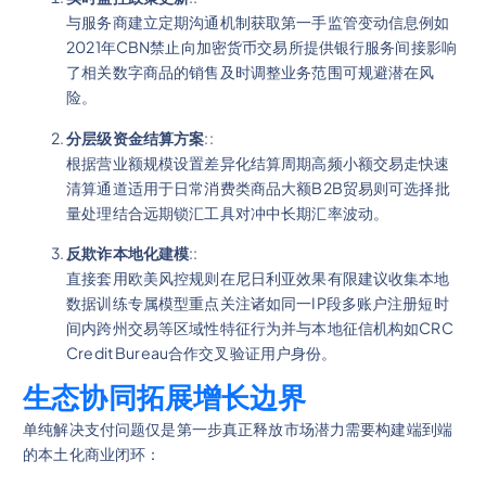
与服务商建立定期沟通机制获取第一手监管变动信息例如
2021年CBN禁止向加密货币交易所提供银行服务间接影响
了相关数字商品的销售及时调整业务范围可规避潜在风
险。
分层级资金结算方案
::
根据营业额规模设置差异化结算周期高频小额交易走快速
清算通道适用于日常消费类商品大额B2B贸易则可选择批
量处理结合远期锁汇工具对冲中长期汇率波动。
反欺诈本地化建模
::
直接套用欧美风控规则在尼日利亚效果有限建议收集本地
数据训练专属模型重点关注诸如同一IP段多账户注册短时
间内跨州交易等区域性特征行为并与本地征信机构如CRC
Credit Bureau合作交叉验证用户身份。
生态协同拓展增长边界
单纯解决支付问题仅是第一步真正释放市场潜力需要构建端到端
的本土化商业闭环：