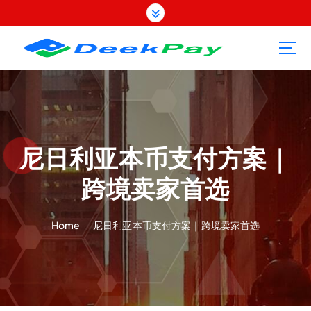
S
k
i
p
t
o
c
o
n
t
尼日利亚本币支付方案｜
e
跨境卖家首选
n
t
Home
尼日利亚本币支付方案｜跨境卖家首选