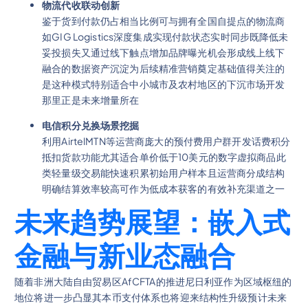
物流代收联动创新
鉴于货到付款仍占相当比例可与拥有全国自提点的物流商
如GIG Logistics深度集成实现付款状态实时同步既降低未
妥投损失又通过线下触点增加品牌曝光机会形成线上线下
融合的数据资产沉淀为后续精准营销奠定基础值得关注的
是这种模式特别适合中小城市及农村地区的下沉市场开发
那里正是未来增量所在
电信积分兑换场景挖掘
利用AirtelMTN等运营商庞大的预付费用户群开发话费积分
抵扣货款功能尤其适合单价低于10美元的数字虚拟商品此
类轻量级交易能快速积累初始用户样本且运营商分成结构
明确结算效率较高可作为低成本获客的有效补充渠道之一
未来趋势展望：嵌入式
金融与新业态融合
随着非洲大陆自由贸易区AfCFTA的推进尼日利亚作为区域枢纽的
地位将进一步凸显其本币支付体系也将迎来结构性升级预计未来