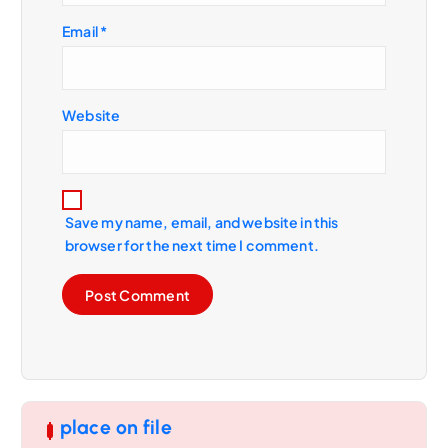
n
Email
*
Website
Save my name, email, and website in this
browser for the next time I comment.
place on file