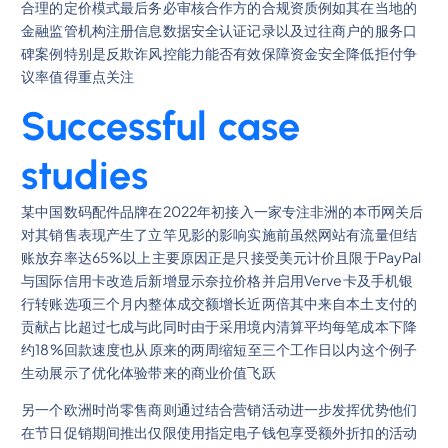
合理的定价模式最后务必审核合作方的合规资质例如其在当地的
金融监管机构注册信息数据安全认证记录以及过往商户的服务口
碑案例特别是反欺诈风控能力能否有效保障资金安全降低拒付争
议率值得重点关注
Successful case
studies
某中国数码配件品牌在2022年初接入一家专注非洲的本币网关后
对其销售表现产生了立竿见影的影响实施前虽然网站有流量但结
账放弃率达65%以上主要原因正是只接受美元计价且限于PayPal
与国际信用卡改造后新增显示奈拉价格并启用Verve卡及手机银
行转账选项三个月内整体成交额增长近两倍其中来自本土支付的
贡献占比超过七成与此同时由于采用境内清算平均每笔成本下降
约18%回款速度也从原来的两周缩短至三个工作日以内这个例子
生动展示了优化体验带来的商业价值飞跃
另一个欧洲时尚零售商则通过结合营销活动进一步发挥优势他们
在节日促销期间推出仅限使用指定电子钱包享受额外折扣的活动