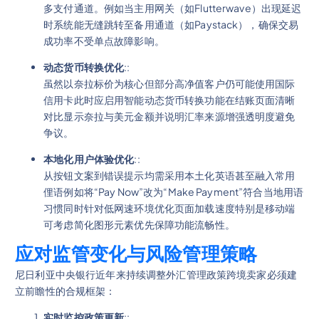
多支付通道。例如当主用网关（如Flutterwave）出现延迟
时系统能无缝跳转至备用通道（如Paystack），确保交易
成功率不受单点故障影响。
动态货币转换优化
::
虽然以奈拉标价为核心但部分高净值客户仍可能使用国际
信用卡此时应启用智能动态货币转换功能在结账页面清晰
对比显示奈拉与美元金额并说明汇率来源增强透明度避免
争议。
本地化用户体验优化
::
从按钮文案到错误提示均需采用本土化英语甚至融入常用
俚语例如将“Pay Now”改为“Make Payment”符合当地用语
习惯同时针对低网速环境优化页面加载速度特别是移动端
可考虑简化图形元素优先保障功能流畅性。
应对监管变化与风险管理策略
尼日利亚中央银行近年来持续调整外汇管理政策跨境卖家必须建
立前瞻性的合规框架：
实时监控政策更新
::