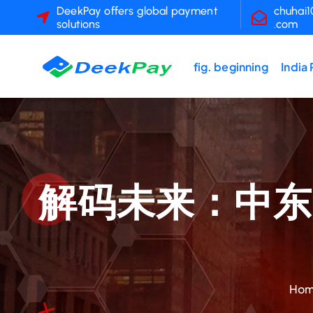
S
DeekPay offers global payment
chuhai
solutions
.com
k
i
p
fig. beginning
India
t
o
c
o
n
t
解码未来：中东
e
n
t
Ho