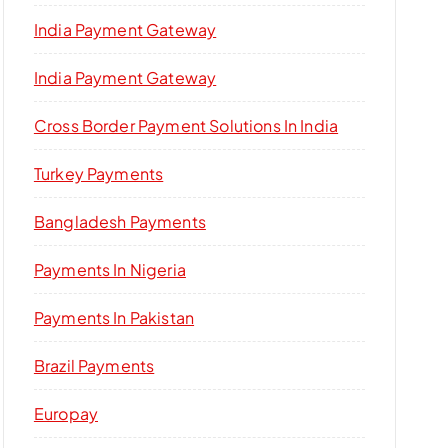
India Payment Gateway
India Payment Gateway
Cross Border Payment Solutions In India
Turkey Payments
Bangladesh Payments
Payments In Nigeria
Payments In Pakistan
Brazil Payments
Europay