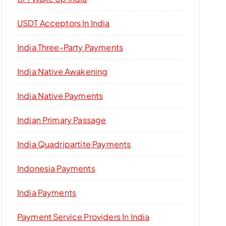
USDT Acceptors In India
India Three-Party Payments
India Native Awakening
India Native Payments
Indian Primary Passage
India Quadripartite Payments
Indonesia Payments
India Payments
Payment Service Providers In India